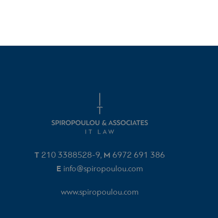
T
210 3388528-9
M
6972 691 386‬
,
E
info@spiropoulou.com
www.spiropoulou.com