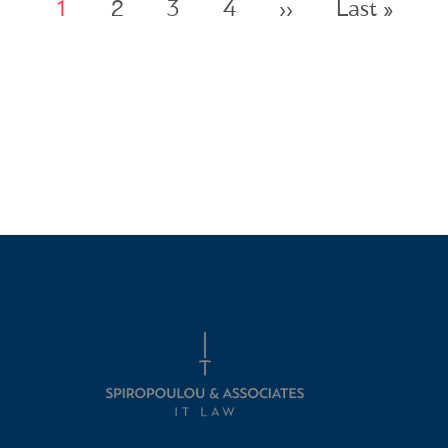
Next page
Last 
1
2
3
4
››
Last »