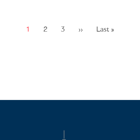
Σελιδοποίηση
Next page
Last pa
1
2
3
››
Last »