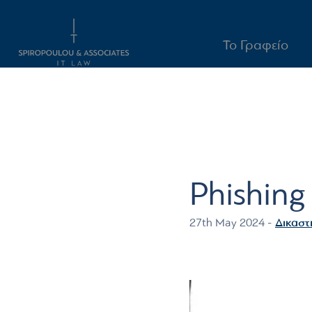
Το Γραφείο
Main naviga
Phishing
Δικαστ
27th May 2024 -