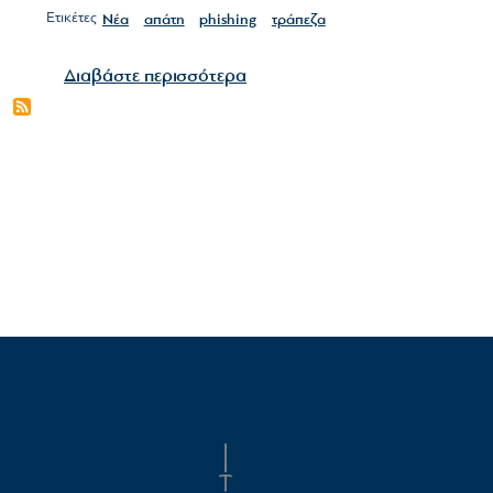
Ετικέτες
Νέα
απάτη
phishing
τράπεζα
για το Phishing Τραπεζική απά
Διαβάστε περισσότερα