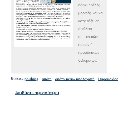
πάρει πολλές
μορφές, και να
καταλήξει σε
απώλεια
σημαντικών
ποσών ή
προσωπικών
δεδομένων.
Ετικέτες
phishing
απάτη
απάτη-μέσω-υπολογιστή
Παρουσιάσε
για το ΕΝΗΜΕΡΩΤΙΚΗ ΕΚΔΗΛ
Διαβάστε περισσότερα