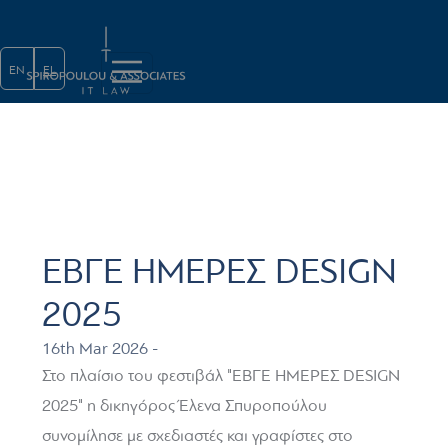
Παράκαμψη προς το κυρίως περι
EN
EL
ΕΒΓΕ ΗΜΕΡΕΣ DESIGN
2025
16th Mar 2026 -
Στο πλαίσιο του φεστιβάλ "ΕΒΓΕ ΗΜΕΡΕΣ DESIGN
2025" η δικηγόρος Έλενα Σπυροπούλου
συνομίλησε με σχεδιαστές και γραφίστες στο