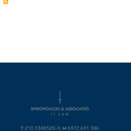
T
210 3388528-9
M
6972 691 386‬
,